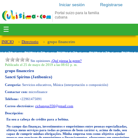
Iniciar sesión
Registrarse
Portal suizo para la familia
cubana
☰
INICIO
Directorio
grupo financeiro
Sin opiniones
¿Qué piensa la gente?
Publicado el 25 de mayo de 2019 a las 08:02 p. m.
grupo financeiro
Sancti Spíritus (Jatibonico)
Categoría:
Servicios educativos, Música (interpretación o composición)
Contactar con:
microfinance
Teléfono:
+22961475091
Correo electrónico:
cicbanque356@gmail.com
Descripción:
Eu sou a cabeça do crédito para a bobina.
No campo das finanças, investimentos e empréstimos entre pessoas especializadas,
ofereço meus serviços para todas as pessoas de bom caráter e, acima de tudo, sou
capaz de cumprir minhas obrigações. Minha empresa tem como objetivo ajudar
pessoas que precisam de empréstimos e financiamentos, oferecemos um empréstimo