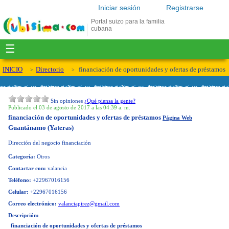
Iniciar sesión
Registrarse
Portal suizo para la familia
cubana
☰
INICIO
Directorio
financiación de oportunidades y ofertas de préstamos
Sin opiniones
¿Qué piensa la gente?
Publicado el 03 de agosto de 2017 a las 04:39 a. m.
financiación de oportunidades y ofertas de préstamos
Página Web
Guantánamo (Yateras)
Dirección del negocio
financiación
Categoría:
Otros
Contactar con:
valancia
Teléfono:
+22967016156
Celular:
+22967016156
Correo electrónico:
valanciapirez@gmail.com
Descripción:
financiación de oportunidades y ofertas de préstamos