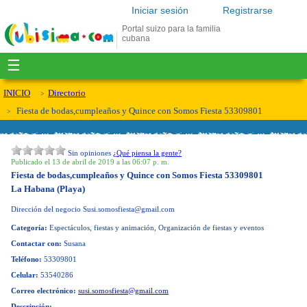
Iniciar sesión
Registrarse
Portal suizo para la familia
cubana
☰
INICIO
Directorio
Fiesta de bodas,cumpleaños y Quince con Somos Fiesta 53309801
Sin opiniones
¿Qué piensa la gente?
Publicado el 13 de abril de 2019 a las 06:07 p. m.
Fiesta de bodas,cumpleaños y Quince con Somos Fiesta 53309801
La Habana (Playa)
Dirección del negocio
Susi.somosfiesta@gmail.com
Categoría:
Espectáculos, fiestas y animación, Organización de fiestas y eventos
Contactar con:
Susana
Teléfono:
53309801
Celular:
53540286
Correo electrónico:
susi.somosfiesta@gmail.com
Descripción: