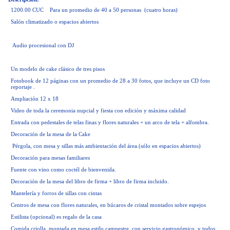
1200.00 CUC Para un promedio de 40 a 50 personas (cuatro horas)
Salón climatizado o espacios abiertos
Audio procesional con DJ
Un modelo de cake clásico de tres pisos
Fotobook de 12 páginas con un promedio de 28 a 30 fotos, que incluye un CD foto
reportaje .
Ampliación 12 x 18
Video de toda la ceremonia nupcial y fiesta con edición y máxima calidad
Entrada con pedestales de telas finas y flores naturales + un arco de tela + alfombra.
Decoración de la mesa de la Cake
Pérgola, con mesa y sillas más ambientación del área.(sólo en espacios abiertos)
Decoración para mesas familiares
Fuente con vino como coctél de bienvenida.
Decoración de la mesa del libro de firma + libro de firma incluido.
Mantelería y forros de sillas con cintas
Centros de mesa con flores naturales, en búcaros de cristal montados sobre espejos
Estilista (opcional) es regalo de la casa
Comida criolla, montada en mesa estilo campestre, con servicio gastronómico, y todos