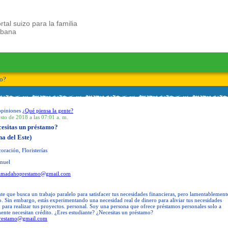
rtal suizo para la familia
ubana
mo?
opiniones
¿Qué piensa la gente?
sto de 2018 a las 07:01 a. m.
cesitas un préstamo?
a del Este)
ración, Floristerías
nuel
amadahoprestamo@gmail.com
nte que busca un trabajo paralelo para satisfacer tus necesidades financieras, pero lamentablement
. Sin embargo, estás experimentando una necesidad real de dinero para aliviar tus necesidades
para realizar tus proyectos. personal. Soy una persona que ofrece préstamos personales solo a
ente necesitan crédito. ¿Eres estudiante? ¿Necesitas un préstamo?
restamo@gmail.com