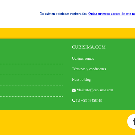
No existen opiniones registradas.
Opina primero acerca de este ne
CUBISIMA.COM
Quiénes somos
Términos y condiciones
Nuestro blog
Mail
info@cubisima.com
Tel
+53 52458519