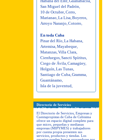
Habana del Este
,
Guanabacoa
,
San Miguel del Padrón
,
10 de Octubre
,
Cerro
,
Marianao
,
La Lisa
,
Boyeros
,
Arroyo Naranjo
,
Cotorro
,
En toda Cuba
Pinar del Río
,
La Habana
,
Artemisa
,
Mayabeque
,
Matanzas
,
Villa Clara
,
Cienfuegos
,
Sancti Spíritus
,
Ciego de Ávila
,
Camagüey
,
Holguín
,
Las Tunas
,
Santiago de Cuba
,
Gramma
,
Guantánamo
,
Isla de la juventud
,
Directorio de Servicios
El Directorio de Servicios, Empresas y
Cuentapropistas de Cuba de Cubisima
ofrece un espacio digital completo para
que micro, pequeñas y medianas
empresas (MIPYMES) y trabajadores
por cuenta propia presenten sus
servicios, productos y tiendas. Los
usuarios pueden buscar proveedores por