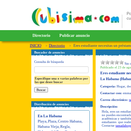
Po
c
Directorio
Publicar anuncio
INICIO
Directorio
Eres estudiante necesitas un présta
Buscador de anuncios
Consulta de búsqueda
Sin 
Publicado el 23 de ago
Eres estudiante ne
Especifique una o varias palabras por
La Habana (Haban
las que desee buscar
Categoría:
Hogar, deco
Contactar con:
emma
Correo electrónico:
t
Distribución de anuncios
Descripción:
Hola, eres un estudia
no puedes encontrarlo
En La Habana
académicas y también 
Playa
,
Plaza
,
Centro Habana
,
estudiantes que realm
Contactar
tamadahop
Habana Vieja
,
Regla
,