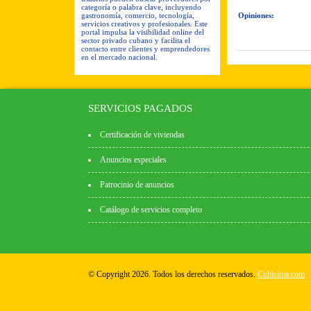
categoría o palabra clave, incluyendo
gastronomía, comercio, tecnología,
Opiniones:
servicios creativos y profesionales. Este
portal impulsa la visibilidad online del
sector privado cubano y facilita el
contacto entre clientes y emprendedores
en el mercado nacional.
SERVICIOS PAGADOS
Certificación de viviendas
Anuncios especiales
Patrocinio de anuncios
Catálogo de servicios completo
© Copyright 2026. Todos los derechos reservados.
Cubisima.com