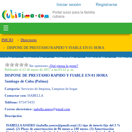
Iniciar sesión
Registrarse
Portal suizo para la familia
cubana
☰
INICIO
Directorio
DISPONE DE PRESTAMO RAPIDO Y FIABLE EN 01 HORA
Sin opiniones
¿Qué piensa la gente?
Publicado el 12 de enero de 2017 a las 03:22 p. m.
DISPONE DE PRESTAMO RAPIDO Y FIABLE EN 01 HORA
Santiago de Cuba (Palma)
Categoría:
Servicios de limpieza, Limpieza de hogar
Contactar con:
ISABELLA
Teléfono:
975473433
Correo electrónico:
isabella.assero@gmail.com
Descripción:
ISABELLA ASSERO (
isabella.assero@gmail.com
) (1) tipo de interés fijo del 3 %
anual. (2) Plazo de amortización de 06 meses a 240 meses. (3) Amortización