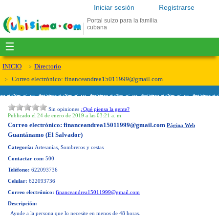
Iniciar sesión
Registrarse
Portal suizo para la familia
cubana
☰
INICIO
Directorio
Correo electrónico:
financeandrea15011999@gmail.com
Sin opiniones
¿Qué piensa la gente?
Publicado el 24 de enero de 2019 a las 03:21 a. m.
Correo electrónico:
financeandrea15011999@gmail.com
Página Web
Guantánamo (El Salvador)
Categoría:
Artesanías, Sombreros y cestas
Contactar con:
500
Teléfono:
622093736
Celular:
622093736
Correo electrónico:
financeandrea15011999@gmail.com
Descripción:
Ayude a la persona que lo necesite en menos de 48 horas.