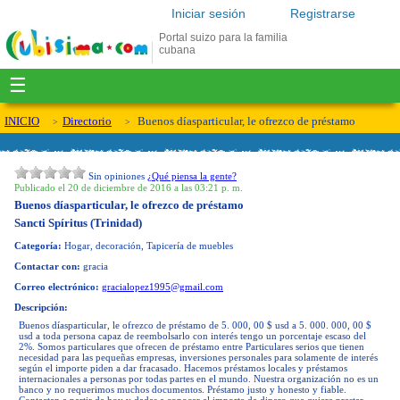
Iniciar sesión
Registrarse
Portal suizo para la familia
cubana
☰
INICIO
Directorio
Buenos díasparticular, le ofrezco de préstamo
Sin opiniones
¿Qué piensa la gente?
Publicado el 20 de diciembre de 2016 a las 03:21 p. m.
Buenos díasparticular, le ofrezco de préstamo
Sancti Spíritus (Trinidad)
Categoría:
Hogar, decoración, Tapicería de muebles
Contactar con:
gracia
Correo electrónico:
gracialopez1995@gmail.com
Descripción:
Buenos díasparticular, le ofrezco de préstamo de 5. 000, 00 $ usd a 5. 000. 000, 00 $
usd a toda persona capaz de reembolsarlo con interés tengo un porcentaje escaso del
2%. Somos particulares que ofrecen de préstamo entre Particulares serios que tienen
necesidad para las pequeñas empresas, inversiones personales para solamente de interés
según el importe piden a dar fracasado. Hacemos préstamos locales y préstamos
internacionales a personas por todas partes en el mundo. Nuestra organización no es un
banco y no requerimos muchos documentos. Préstamo justo y honesto y fiable.