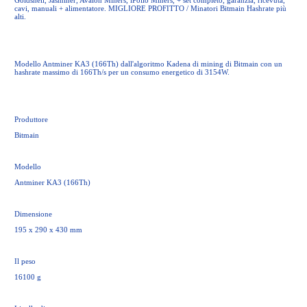
Goldshell, Jasminer, Avalon Miners, iPollo Miners, + set completo, garanzia, ricevuta,
cavi, manuali + alimentatore. MIGLIORE PROFITTO / Minatori Bitmain Hashrate più
alti.
Modello Antminer KA3 (166Th) dall'algoritmo Kadena di mining di Bitmain con un
hashrate massimo di 166Th/s per un consumo energetico di 3154W.
Produttore
Bitmain
Modello
Antminer KA3 (166Th)
Dimensione
195 x 290 x 430 mm
Il peso
16100 g