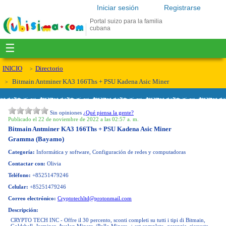
Iniciar sesión
Registrarse
Portal suizo para la familia
cubana
☰
INICIO
Directorio
Bitmain Antminer KA3 166Ths + PSU Kadena Asic Miner
Sin opiniones
¿Qué piensa la gente?
Publicado el 22 de noviembre de 2022 a las 02:57 a. m.
Bitmain Antminer KA3 166Ths + PSU Kadena Asic Miner
Gramma (Bayamo)
Categoría:
Informática y software, Configuración de redes y computadoras
Contactar con:
Olivia
Teléfono:
+85251479246
Celular:
+85251479246
Correo electrónico:
Cryptotechltd@protonmail.com
Descripción:
CRYPTO TECH INC - Offre il 30 percento, sconti completi su tutti i tipi di Bitmain,