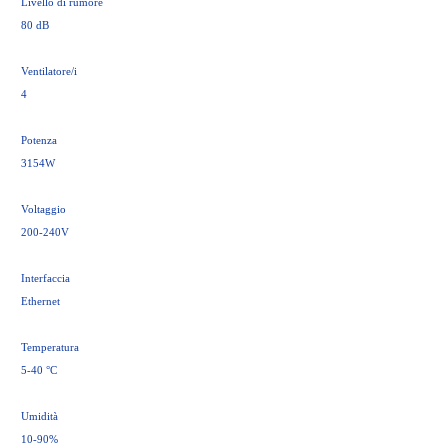
Livello di rumore
80 dB
Ventilatore/i
4
Potenza
3154W
Voltaggio
200-240V
Interfaccia
Ethernet
Temperatura
5-40 °C
Umidità
10-90%