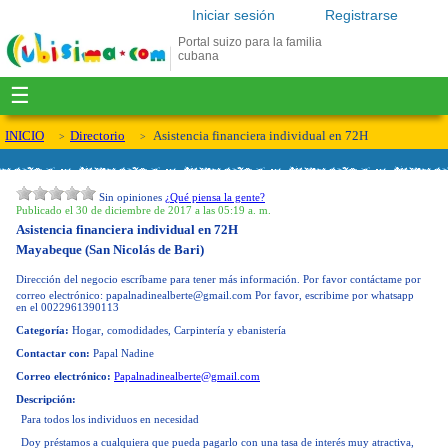
Iniciar sesión
Registrarse
Portal suizo para la familia
cubana
☰
INICIO
Directorio
Asistencia financiera individual en 72H
Sin opiniones
¿Qué piensa la gente?
Publicado el 30 de diciembre de 2017 a las 05:19 a. m.
Asistencia financiera individual en 72H
Mayabeque (San Nicolás de Bari)
Dirección del negocio
escríbame para tener más información. Por favor contáctame por
correo electrónico:
papalnadinealberte@gmail.com
Por favor, escribime por whatsapp
en el 0022961390113
Categoría:
Hogar, comodidades, Carpintería y ebanistería
Contactar con:
Papal Nadine
Correo electrónico:
Papalnadinealberte@gmail.com
Descripción:
Para todos los individuos en necesidad
Doy préstamos a cualquiera que pueda pagarlo con una tasa de interés muy atractiva,