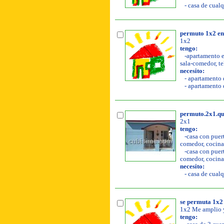
- casa de cualq
permuto 1x2 en
1x2
tengo:
-apartamento en
sala-comedor, tel
necesito:
- apartamento d
- apartamento d
permuto.2x1.qu
2x1
tengo:
-casa con puerta
comedor, cocina, 
-casa con puerta
comedor, cocina,
necesito:
- casa de cualq
se permuta 1x2
1x2 Me amplio y
tengo: