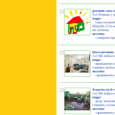
permuto casa co
1x1 Permuto y q
tengo:
-casa con puert
Mantilla. Con sa
las 24 horas.
necesito:
- cualquier tip
busco permuta
1x1 Me reduzco 
tengo:
-apartamento de
comedor, azotea l
necesito:
- apartamento d
4cuartos en el 
1x2 Me reduzco
tengo:
-prop. horizont
comedor, cocina, 
necesito:
- apartamento d