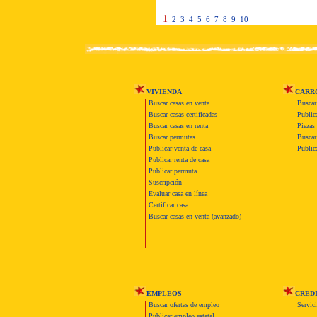
1
2
3
4
5
6
7
8
9
10
VIVIENDA
CARR
Buscar casas en venta
Buscar
Buscar casas certificadas
Publica
Buscar casas en renta
Piezas 
Buscar permutas
Buscar 
Publicar venta de casa
Publica
Publicar renta de casa
Publicar permuta
Suscripción
Evaluar casa en línea
Certificar casa
Buscar casas en venta (avanzado)
EMPLEOS
CRED
Buscar ofertas de empleo
Servic
Publicar empleo estatal