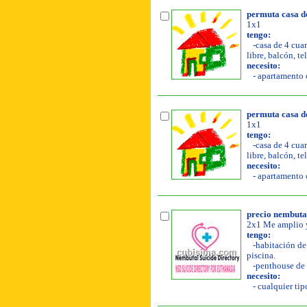
permuta casa d
1x1
tengo:
-casa de 4 cuar
libre, balcón, te
necesito:
- apartamento o
permuta casa d
1x1
tengo:
-casa de 4 cuar
libre, balcón, te
necesito:
- apartamento o
precio nembutal
2x1 Me amplio y
tengo:
-habitación de 
piscina.
-penthouse de 
necesito:
- cualquier tipo