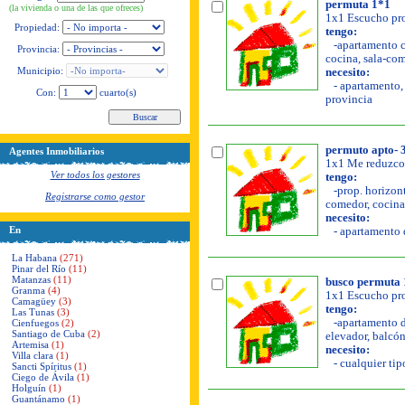
permuta 1*1
(la vivienda o una de las que ofreces)
1x1 Escucho pro
Propiedad:
tengo:
-apartamento co
Provincia:
cocina, sala-com
Municipio:
necesito:
- apartamento, 
Con:
cuarto(s)
provincia
permuto apto- 
Agentes Inmobiliarios
1x1 Me reduzco
Ver todos los gestores
tengo:
-prop. horizont
Registrarse como gestor
comedor, cocina, 
necesito:
En
- apartamento d
La Habana
(271)
Pinar del Río
(11)
Matanzas
(11)
busco permuta 1
Granma
(4)
1x1 Escucho pro
Camagüey
(3)
tengo:
Las Tunas
(3)
-apartamento de
Cienfuegos
(2)
Santiago de Cuba
(2)
elevador, balcón,
Artemisa
(1)
necesito:
Villa clara
(1)
- cualquier tip
Sancti Spíritus
(1)
Ciego de Ávila
(1)
Holguín
(1)
Guantánamo
(1)