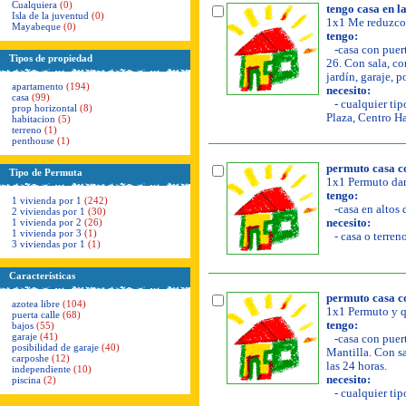
Cualquiera
(0)
tengo casa en la
Isla de la juventud
(0)
1x1 Me reduzco 
Mayabeque
(0)
tengo:
-casa con puerta
Tipos de propiedad
26. Con sala, co
jardín, garaje, p
apartamento
(194)
necesito:
casa
(99)
- cualquier tip
prop horizontal
(8)
Plaza, Centro H
habitacion
(5)
terreno
(1)
penthouse
(1)
permuto casa co
Tipo de Permuta
1x1 Permuto da
tengo:
1 vivienda por 1
(242)
-casa en altos 
2 viviendas por 1
(30)
1 vivienda por 2
(26)
necesito:
1 vivienda por 3
(1)
- casa o terren
3 viviendas por 1
(1)
Características
permuto casa co
azotea libre
(104)
1x1 Permuto y q
puerta calle
(68)
tengo:
bajos
(55)
garaje
(41)
-casa con puert
posibilidad de garaje
(40)
Mantilla. Con sa
carposhe
(12)
las 24 horas.
independiente
(10)
necesito:
piscina
(2)
- cualquier tip