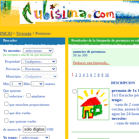
INICIO
>
Vivienda
>
Permutas
Buscador
Resultados de la búsqueda de permutas en cu
Yo necesito:
anuncios de permutas.
(la vivienda o una de las que necesitas)
30 de 300
Propiedad:
Deshacer esta búsqueda...
Provincia:
1
2
3
4
5
6
7
8
9
10
Municipio:
DESCRIPCION
Mín:
Máx:
cuartos
permuta de 1x 
Que quieran:
1x1 Escucho pro
reducirse
/
ampliarse
tengo:
-casa de 2 cuar
que escuchen propocisiones
cocina, azotea li
que den vuelto
agua las 24 hora
necesito:
que quieran vuelto
- casa de máxim
USD
de menos de:
Yo tengo: