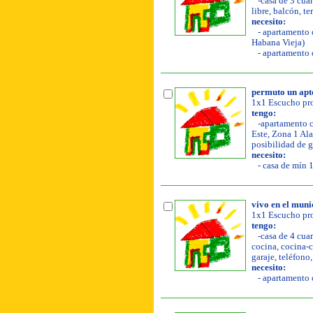
-casa de 3 cuar
libre, balcón, te
necesito:
- apartamento o
Habana Vieja)
- apartamento o
permuto un apto
1x1 Escucho pro
tengo:
-apartamento co
Este, Zona 1 Ala
posibilidad de g
necesito:
- casa de mín 1
vivo en el muni
1x1 Escucho pro
tengo:
-casa de 4 cuar
cocina, cocina-co
garaje, teléfono
necesito:
- apartamento o