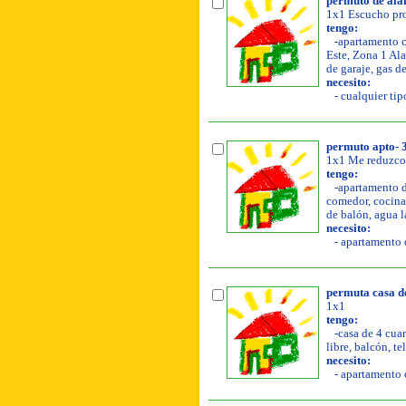
permuto de al
1x1 Escucho pro
tengo:
-apartamento co
Este, Zona 1 Ala
de garaje, gas d
necesito:
- cualquier tip
permuto apto- 3
1x1 Me reduzco 
tengo:
-apartamento de
comedor, cocina, 
de balón, agua l
necesito:
- apartamento d
permuta casa d
1x1
tengo:
-casa de 4 cuar
libre, balcón, te
necesito:
- apartamento o