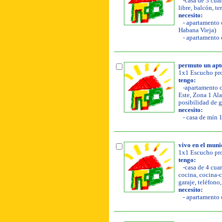
-casa de 3 cuar
libre, balcón, te
necesito:
- apartamento o
Habana Vieja)
- apartamento o
permuto un apto
1x1 Escucho pro
tengo:
-apartamento co
Este, Zona 1 Ala
posibilidad de g
necesito:
- casa de mín 1
vivo en el muni
1x1 Escucho pro
tengo:
-casa de 4 cuar
cocina, cocina-co
garaje, teléfono
necesito:
- apartamento o