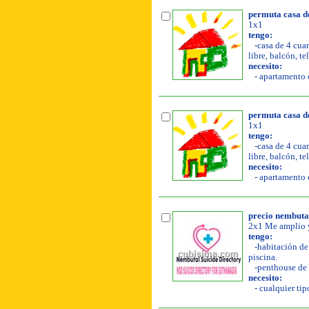
permuta casa d
1x1
tengo:
-casa de 4 cuar
libre, balcón, te
necesito:
- apartamento o
permuta casa d
1x1
tengo:
-casa de 4 cuar
libre, balcón, te
necesito:
- apartamento o
precio nembutal
2x1 Me amplio y
tengo:
-habitación de 
piscina.
-penthouse de 
necesito:
- cualquier tipo