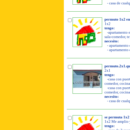
- casa de cualq
permuto 1x2 en
1x2
tengo:
-apartamento en
sala-comedor, tel
necesito:
- apartamento d
- apartamento d
permuto.2x1.qu
2x1
tengo:
-casa con puerta
comedor, cocina, 
-casa con puerta
comedor, cocina,
necesito:
- casa de cualq
se permuta 1x2
1x2 Me amplio y
tengo: