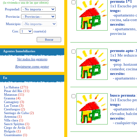
permuta 1*1
(la vivienda o una de las que ofreces)
1x1 Escucho pro
Propiedad:
tengo:
-apartamento co
Provincia:
cocina, sala-com
Municipio:
necesito:
- apartamento, 
Con:
cuarto(s)
provincia
permuto apto- 
Agentes Inmobiliarios
1x1 Me reduzco
Ver todos los gestores
tengo:
-prop. horizont
Registrarse como gestor
comedor, cocina, 
necesito:
En
- apartamento d
La Habana
(271)
Pinar del Río
(11)
Matanzas
(11)
busco permuta 1
Granma
(4)
1x1 Escucho pro
Camagüey
(3)
tengo:
Las Tunas
(3)
-apartamento de
Cienfuegos
(2)
Santiago de Cuba
(2)
elevador, balcón,
Artemisa
(1)
necesito:
Villa clara
(1)
- cualquier tip
Sancti Spíritus
(1)
Ciego de Ávila
(1)
Holguín
(1)
Guantánamo
(1)