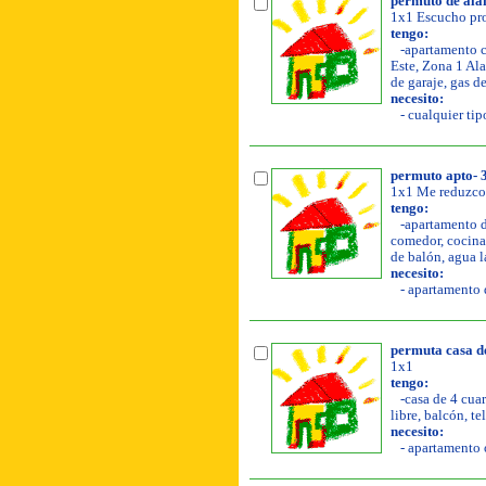
permuto de al
1x1 Escucho pro
tengo:
-apartamento co
Este, Zona 1 Ala
de garaje, gas d
necesito:
- cualquier tip
permuto apto- 3
1x1 Me reduzco 
tengo:
-apartamento de
comedor, cocina, 
de balón, agua l
necesito:
- apartamento d
permuta casa d
1x1
tengo:
-casa de 4 cuar
libre, balcón, te
necesito:
- apartamento o