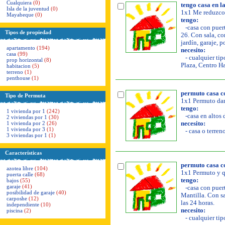
Cualquiera
(0)
tengo casa en la
Isla de la juventud
(0)
1x1 Me reduzco 
Mayabeque
(0)
tengo:
-casa con puerta
Tipos de propiedad
26. Con sala, co
jardín, garaje, p
apartamento
(194)
necesito:
casa
(99)
- cualquier tip
prop horizontal
(8)
Plaza, Centro H
habitacion
(5)
terreno
(1)
penthouse
(1)
permuto casa co
Tipo de Permuta
1x1 Permuto da
tengo:
1 vivienda por 1
(242)
-casa en altos 
2 viviendas por 1
(30)
1 vivienda por 2
(26)
necesito:
1 vivienda por 3
(1)
- casa o terren
3 viviendas por 1
(1)
Características
permuto casa co
azotea libre
(104)
1x1 Permuto y q
puerta calle
(68)
tengo:
bajos
(55)
garaje
(41)
-casa con puert
posibilidad de garaje
(40)
Mantilla. Con sa
carposhe
(12)
las 24 horas.
independiente
(10)
necesito:
piscina
(2)
- cualquier tip