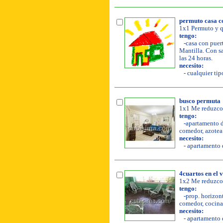
permuto casa co
1x1 Permuto y q
tengo:
-casa con puert
Mantilla. Con sa
las 24 horas.
necesito:
- cualquier tip
busco permuta
1x1 Me reduzco 
tengo:
-apartamento de
comedor, azotea l
necesito:
- apartamento d
4cuartos en el 
1x2 Me reduzco
tengo:
-prop. horizont
comedor, cocina, 
necesito:
- apartamento d