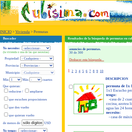
INICIO
>
Vivienda
>
Permutas
Buscador
Resultados de la búsqueda de permutas en cu
Yo necesito:
anuncios de permutas.
(la vivienda o una de las que necesitas)
30 de 300
Propiedad:
Deshacer esta búsqueda...
Provincia:
1
2
3
4
5
6
7
8
9
10
Municipio:
DESCRIPCION
Mín:
Máx:
cuartos
permuta de 1x 
Que quieran:
1x1 Escucho pro
reducirse
/
ampliarse
tengo:
-casa de 2 cuar
que escuchen propocisiones
cocina, azotea li
que den vuelto
agua las 24 hora
necesito:
que quieran vuelto
- casa de máxim
USD
de menos de:
Yo tengo: