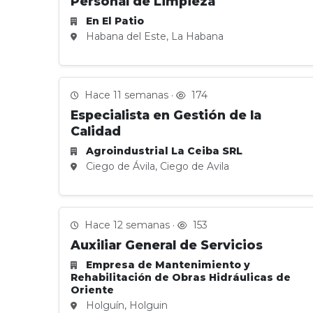
Personal de Limpieza
En El Patio
Habana del Este, La Habana
Hace 11 semanas ·
174
Especialista en Gestión de la
Calidad
Agroindustrial La Ceiba SRL
Ciego de Ávila, Ciego de Avila
Hace 12 semanas ·
153
Auxiliar General de Servicios
Empresa de Mantenimiento y
Rehabilitación de Obras Hidráulicas de
Oriente
Holguín, Holguin