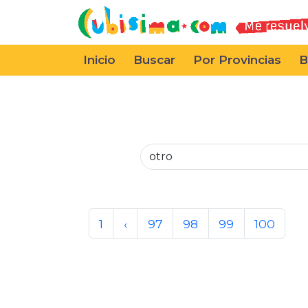
Inicio
Buscar
Por Provincias
B
1
‹
97
98
99
100