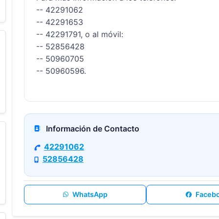
-- 42291062

-- 42291653

-- 42291791, o al móvil:

-- 52856428

-- 50960705

-- 50960596.

Información de Contacto
42291062
52856428
WhatsApp
Faceb