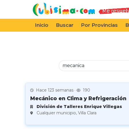
Inicio
Buscar
Por Provincias
B
Hace 123 semanas ·
190
Mecánico en Clima y Refrigeración
División de Talleres Enrique Villegas
Cualquier municipio, Villa Clara