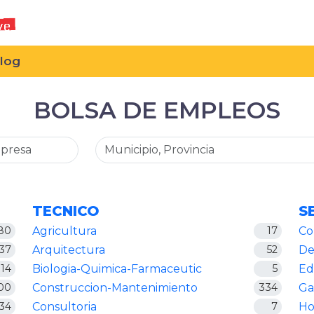
log
BOLSA DE EMPLEOS
TECNICO
S
80
Agricultura
17
Co
37
Arquitectura
52
De
14
Biologia-Quimica-Farmaceutic
5
Ed
00
Construccion-Mantenimiento
334
Ga
34
Consultoria
7
Ho