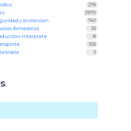
ridico
276
ro
2970
guridad y proteccion
740
vicios domesticos
55
aduccion-Interprete
8
ansporte
355
terinaria
5
s