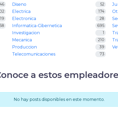
46
Diseno
52
Ju
02
Electrica
174
Ot
19
Electronica
28
Se
58
Informatica-Cibernetica
695
Se
Investigacion
1
Tr
Mecanica
210
Tr
Produccion
39
Ve
Telecomunicaciones
73
Conoce a estos empleadore
No hay posts disponibles en este momento.