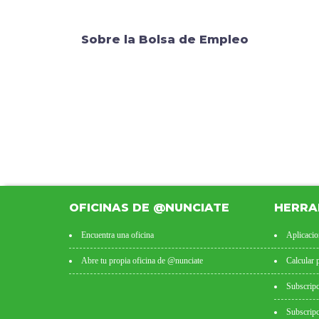
Sobre la Bolsa de Empleo
OFICINAS DE @NUNCIATE
HERRA
Encuentra una oficina
Aplicacio
Abre tu propia oficina de @nunciate
Calcular 
Subscripc
Subscripc