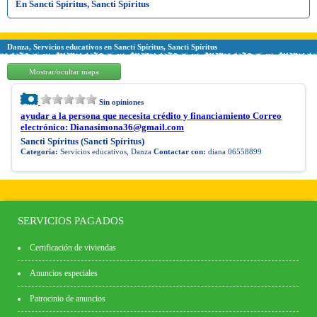
En Sancti Spíritus, Sancti Spíritus
Danza, Servicios educativos en Sancti Spíritus, Sancti Spíritus
Mostrar/ocultar mapa
Sin opiniones
ayudar a la persona que necesita crédito y financiamiento Correo
electrónico:
Dianasimona36@gmail.com
Sancti Spíritus (Sancti Spíritus)
Categoría:
Servicios educativos, Danza
Contactar con:
diana 06558899
SERVICIOS PAGADOS
Certificación de viviendas
Anuncios especiales
Patrocinio de anuncios