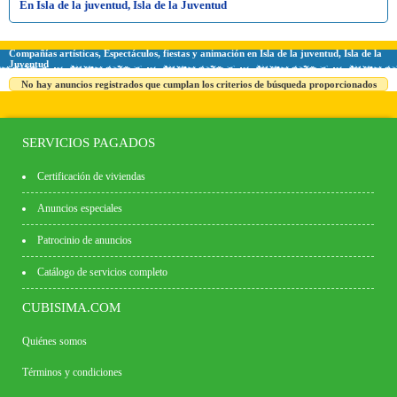
En Isla de la juventud, Isla de la Juventud
Compañías artísticas, Espectáculos, fiestas y animación en Isla de la juventud, Isla de la
Juventud
No hay anuncios registrados que cumplan los criterios de búsqueda proporcionados
SERVICIOS PAGADOS
Certificación de viviendas
Anuncios especiales
Patrocinio de anuncios
Catálogo de servicios completo
CUBISIMA.COM
Quiénes somos
Términos y condiciones