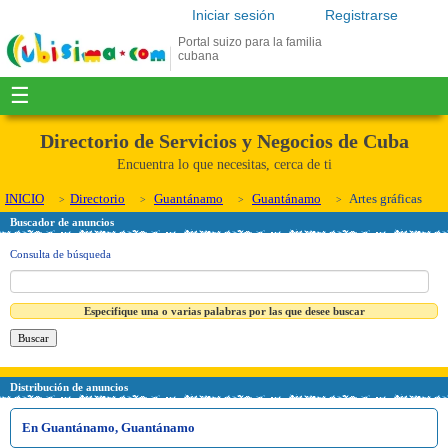
Iniciar sesión
Registrarse
Portal suizo para la familia
cubana
☰
Directorio de Servicios y Negocios de Cuba
Encuentra lo que necesitas, cerca de ti
INICIO
Directorio
Guantánamo
Guantánamo
Artes gráficas
Buscador de anuncios
Consulta de búsqueda
Especifique una o varias palabras por las que desee buscar
Distribución de anuncios
En Guantánamo, Guantánamo